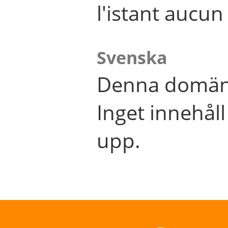
l'istant aucu
Svenska
Denna domän 
Inget innehål
upp.